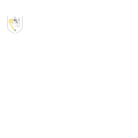
Consoeurie des Secrets
de Dame
Gertrude
Créée par des femmes pour valoriser la vie des
femmes dans la cité aclote, ceci que ce soit dans
le passé, le présent ou le futur.
Consoeurie.nivelles@gmail.com
Boite postale n° 8
1400 Nivelles
A propos
Accueil
Histoire