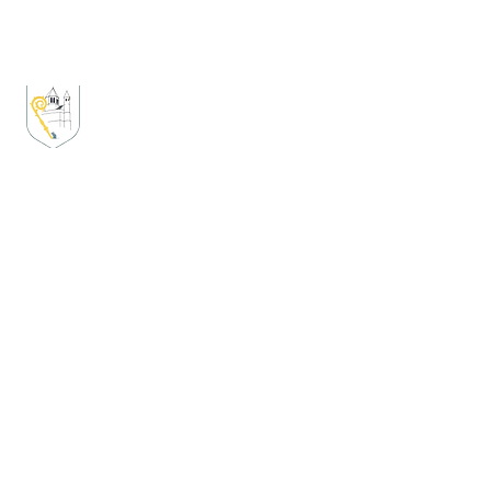
Consoeurie des Secrets
de Dame
Gertrude
Créée par des femmes pour valoriser la vie des
femmes dans la cité aclote, ceci que ce soit dans
le passé, le présent ou le futur.
Consoeurie.nivelles@gmail.com
Boite postale n° 8
1400 Nivelles
A propos
Accueil