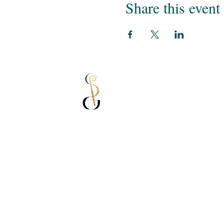
Share this event
Sisterhood of Nivelles
Created by women to promote the
lives of women in the city of Aclote,
whether in the past, present or
future.