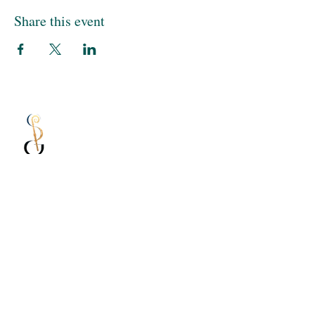
Share this event
Sisterhood of Nivelles
Created by women to promote the lives of
women in the city of Aclote, whether in the
past, present or future.
Consoeurie.nivelles@gmail.co
m
PO Box No. 8