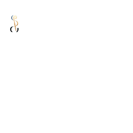
Sisterhood of Nivelles
Created by women to promote the lives of
women in the city of Aclote, whether in the
past, present or future.
Consoeurie.nivelles@gmail.co
m
PO Box No. 8
1400 Nivelles
About
Home