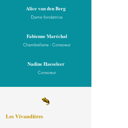
Alice van den Berg
Dame fondatrice
Fabienne Maréchal
Chambellane - Consoeur
Nadine Haeseleer
Consoeur
Les Vivandières