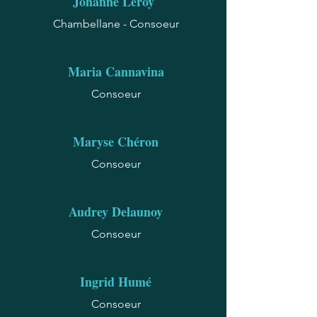
Johanne Leroy
Chambellane - Consoeur
Maria Cannavina
Consoeur
Maryse Chéron
Consoeur
Audrey Delaunoy
Consoeur
Ingrid Humé
Consoeur