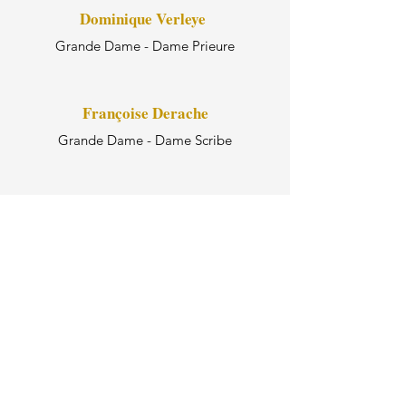
Dominique Verleye
Grande Dame - Dame Prieure
Françoise Derache
Grande Dame - Dame Scribe
Chantal Cayphas
Chambellane - Consoeur
Nicole Goffin
Consoeur
Véronique Leblond