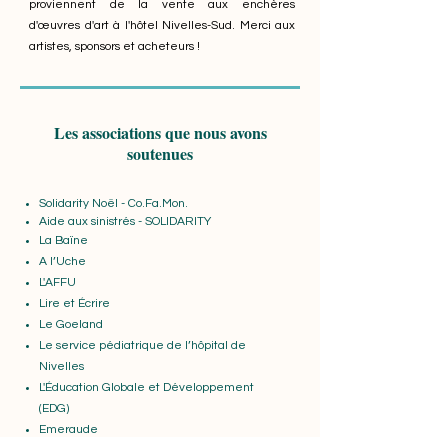
proviennent de la vente aux enchères
d'œuvres d'art à l'hôtel Nivelles-Sud. Merci aux
artistes, sponsors et acheteurs !
Les associations que nous avons
soutenues
Solidarity Noël - Co.Fa.Mon.
Aide aux sinistrés - SOLIDARITY
La Baïne
A l’Uche
L'AFFU
Lire et Écrire
Le Goeland
Le service pédiatrique de l’hôpital de
Nivelles
L'Éducation Globale et Développement
(EDG)
Emeraude