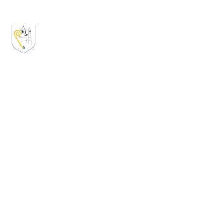
Consoeurie des Secrets
de Dame
Gertrude
Créée par des femmes pour valoriser la vie des
femmes dans la cité aclote, ceci que ce soit dans
le passé, le présent ou le futur.
Consoeurie.nivelles@gmail.com
Boite postale n° 8
1400 Nivelles
A propos
Accueil
Histoire